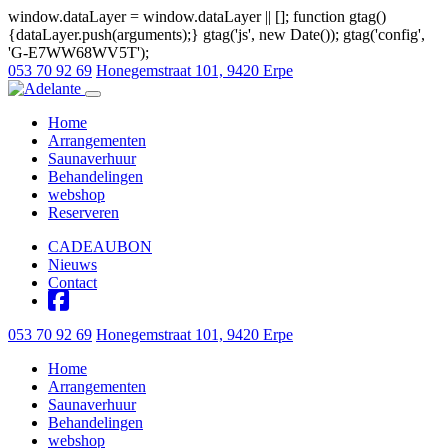
window.dataLayer = window.dataLayer || []; function gtag()
{dataLayer.push(arguments);} gtag('js', new Date()); gtag('config',
'G-E7WW68WV5T');
053 70 92 69
Honegemstraat 101, 9420 Erpe
Open navigatie
Home
Arrangementen
Saunaverhuur
Behandelingen
webshop
Reserveren
CADEAUBON
Nieuws
Contact
053 70 92 69
Honegemstraat 101, 9420 Erpe
Home
Arrangementen
Saunaverhuur
Behandelingen
webshop