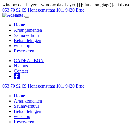
window.dataLayer = window.dataLayer || []; function gtag(){dataLay
053 70 92 69
Honegemstraat 101, 9420 Erpe
Open navigatie
Home
Arrangementen
Saunaverhuur
Behandelingen
webshop
Reserveren
CADEAUBON
Nieuws
Contact
053 70 92 69
Honegemstraat 101, 9420 Erpe
Home
Arrangementen
Saunaverhuur
Behandelingen
webshop
Reserveren