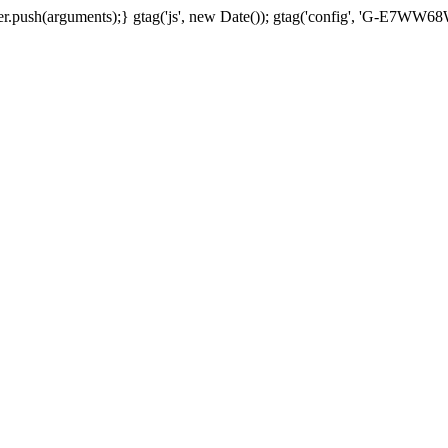
er.push(arguments);} gtag('js', new Date()); gtag('config', 'G-E7WW6