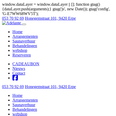
window.dataLayer = window.dataLayer || []; function gtag()
{dataLayer.push(arguments);} gtag('js', new Date()); gtag('config',
'G-E7WW68WV5T');
053 70 92 69
Honegemstraat 101, 9420 Erpe
Open navigatie
Home
Arrangementen
Saunaverhuur
Behandelingen
webshop
Reserveren
CADEAUBON
Nieuws
Contact
053 70 92 69
Honegemstraat 101, 9420 Erpe
Home
Arrangementen
Saunaverhuur
Behandelingen
webshop